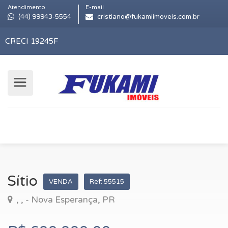
Atendimento
E-mail
(44) 99943-5554
cristiano@fukamiimoveis.com.br
CRECI 19245F
Sítio
VENDA
Ref: 55515
, , - Nova Esperança, PR