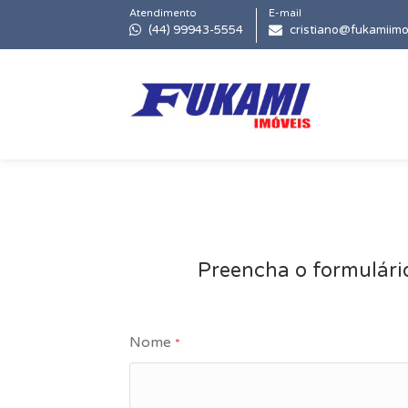
Atendimento
E-mail
(44) 99943-5554
cristiano@fukamiimo
Preencha o formulári
Nome
*