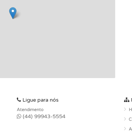
Ligue para nós
Atendimento
H
(44) 99943-5554
C
A