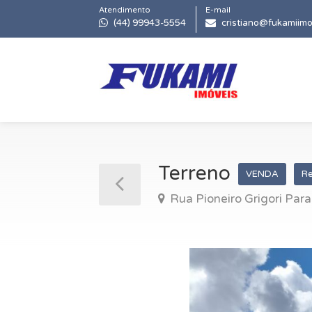
Atendimento
E-mail
(44) 99943-5554
cristiano@fukamiimo
Terreno
VENDA
Re
Rua Pioneiro Grigori Para