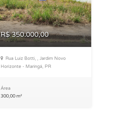
R$ 350.000,00
R$ 400
Rua Luiz Botti, , Jardim Novo
Rua Pione
Horizonte - Maringá, PR
Residencial
Área
Área
300,00 m²
300,60 m²