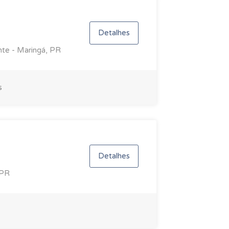
Detalhes
nte - Maringá, PR
s
Detalhes
 PR