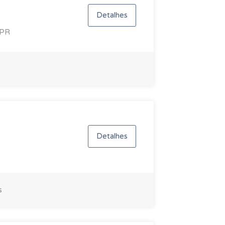
Detalhes
 PR
Detalhes
s