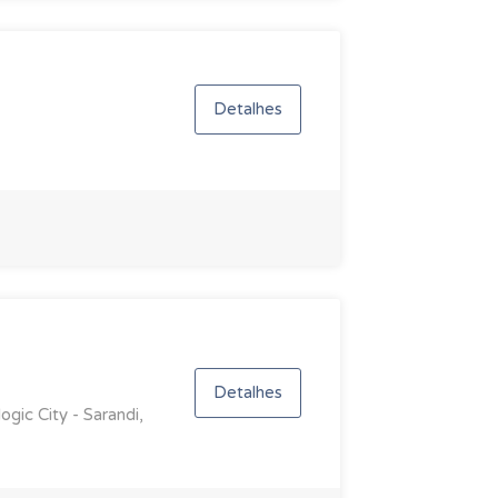
Detalhes
Detalhes
gic City - Sarandi,