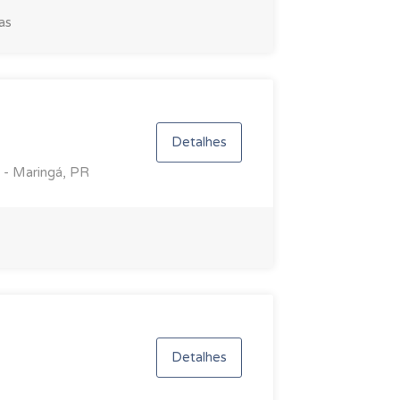
as
Detalhes
i - Maringá, PR
Detalhes